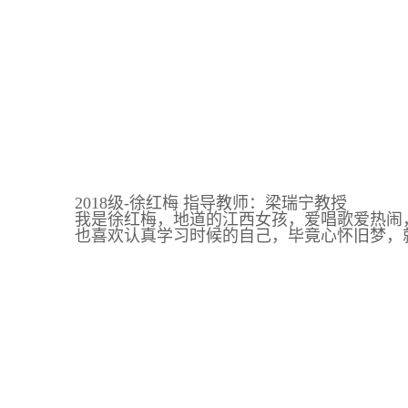
2018级-徐红梅 指导教师：梁瑞宁教授
我是徐红梅，地道的江西女孩，爱唱歌爱热闹
也喜欢认真学习时候的自己，毕竟心怀旧梦，