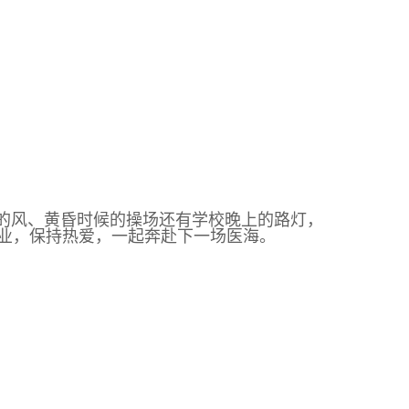
天的风、黄昏时候的操场还有学校晚上的路灯，
业，保持热爱，一起奔赴下一场医海。