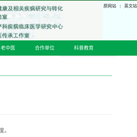
原网站
英文站
|
名老中医
合作单位
科普教育
度。