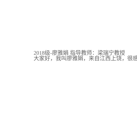
2018级-廖雅娟 指导教师：梁瑞宁教授
大家好，我叫廖雅娟，来自江西上饶，很