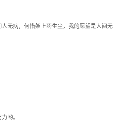
间人无病，何惜架上药生尘，我的愿望是人间无
努力哟。